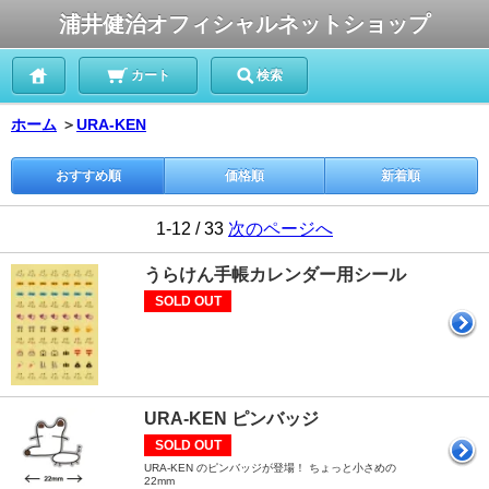
浦井健治オフィシャルネットショップ
カート
検索
ホーム
＞
URA-KEN
おすすめ順
価格順
新着順
1-12 / 33
次のページへ
うらけん手帳カレンダー用シール
SOLD OUT
URA-KEN ピンバッジ
SOLD OUT
URA-KEN のピンバッジが登場！ ちょっと小さめの
22mm